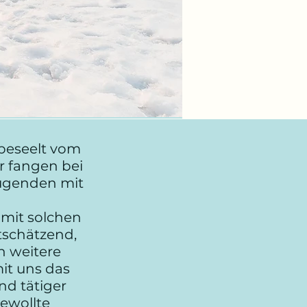
 beseelt vom
ir fangen bei
Tugenden mit
 mit solchen
tschätzend,
h weitere
it uns das
nd tätiger
ewollte