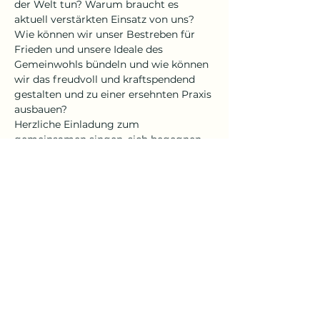
der Welt tun? Warum braucht es 
aktuell verstärkten Einsatz von uns? 
Wie können wir unser Bestreben für 
Frieden und unsere Ideale des 
Gemeinwohls bündeln und wie können 
wir das freudvoll und kraftspendend 
gestalten und zu einer ersehnten Praxis 
ausbauen?
Herzliche Einladung zum 
gemeinsamen singen, sich begegnen 
und Mitgebrachtes essen (Teilete) 
bereits ab 18:15h - (Helfer gern ab 18h)
Vortrag - Anthea Bischof (ab 19:30h); 
Eurythmie - Christina Nidecker; 
Gesangliche Umrahmung und 
Anleitung - Verena Krause
Für…
Mehr anzeigen